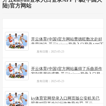
陆)官方网站
开云体育(中国)官方网站曹德旺数次赴好
意思游说-开云kaiyun登录入口登录APP下
载(中国)官方网站
发布日期：2025-05-23
开云体育(中国)官方网站赢得了乐曲原作
家刘凤琴的盛赞-开云kaiyun登录入口登
录APP下载(中国)官方网站
发布日期：2025-05-23
ky体育官网登录入口网页版公安机关已
照章对田某处以行政教导处罚-开云