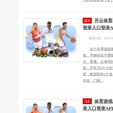
开云体育
旅游
登录入口登录A
发布日期：2025-05
这个冬季成皆
地，平静好玩不费
步、雾凇、云海等
里，开车为4个小时
里，瞻望耗时2个多
石路 门路...
体育游戏
汽车
录入口登录AP