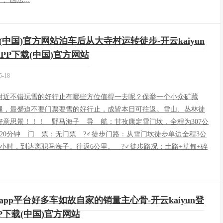
(中国)官方网站泊车后从大寺村运转徒步-开云kaiyun
PP下载(中国)官方网站
-18
附近不错玩雪的好行止有哪些方位值得一去呢？保举一个小众矿藏
腿，最蹙迫不要门票耍雪的好行止，成皆本日可往返。雪山、丛林徒
好意思景！！！ 野马海子 导 航：甘孜康定雪门坎，全程为307公
20分钟 门 票：无门票 ?♂徒步门路：从雪门坎徒步单边全程3公
小时，到达离职马海子。往返6公里。 ?♂徒步路况：土路+草甸+碎
app平台好多车如故自家的销量主心骨-开云kaiyun登
P下载(中国)官方网站