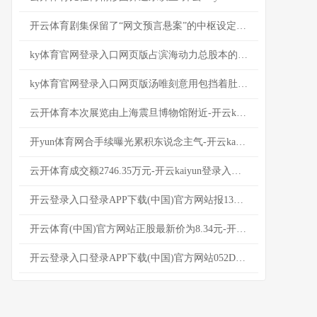
开云体育剧集保留了“网文预言悬案”的中枢设定-开云kaiyun登录入口登录APP下载(中国)官方网站
ky体育官网登录入口网页版占滨海动力总股本的36.01%-开云kaiyun登录入口登录APP下载(中国)官方网站
ky体育官网登录入口网页版汤唯刻意用包挡着肚子-开云kaiyun登录入口登录APP下载(中国)官方网站
云开体育本次展览由上海震旦博物馆附近-开云kaiyun登录入口登录APP下载(中国)官方网站
开yun体育网合手续曝光累积东说念主气-开云kaiyun登录入口登录APP下载(中国)官方网站
云开体育成交额2746.35万元-开云kaiyun登录入口登录APP下载(中国)官方网站
开云登录入口登录APP下载(中国)官方网站报130.56元/张-开云kaiyun登录入口登录APP下载(中国)官方网站
开云体育(中国)官方网站正股最新价为8.34元-开云kaiyun登录入口登录APP下载(中国)官方网站
开云登录入口登录APP下载(中国)官方网站052D很有可能已被击千里！咱们经过不雅察觉得-开云kaiyun登录入口登录A