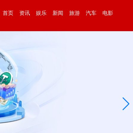
首页
资讯
娱乐
新闻
旅游
汽车
电影