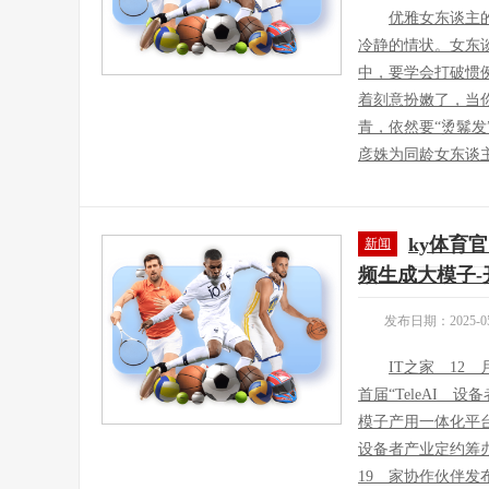
优雅女东谈主
冷静的情状。女东
中，要学会打破惯
着刻意扮嫩了，当
青，依然要“烫鬈
彦姝为同龄女东谈主证
ky体育
新闻
频生成大模子-开
发布日期：2025-05
IT之家 12
首届“TeleAI 
模子产用一体化平
设备者产业定约筹办
19 家协作伙伴发