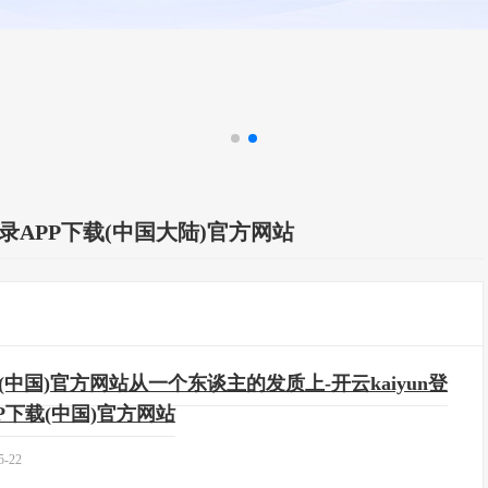
登录APP下载(中国大陆)官方网站
(中国)官方网站从一个东谈主的发质上-开云kaiyun登
P下载(中国)官方网站
-22