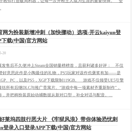
把手教你打造破局利器，让每一次开枪王人成为生涯的重要抉择。 全
.
体育网为扮装新增冲刺（加快挪动）选项-开云kaiyun登
P下载(中国)官方网站
-20
发售后不久便冲上Steam全国销量榜榜首，且获利诸多好评： 不仅
赞好意思此作是小陶最佳的礼物，PS5玩家对该作也褒奖有加——是
P、PC，以及PS5，XGP下载限制119GB。 游戏不仅领受UE5引擎
括所有后继DLC与推广贵寓片。“游戏中每一项素材齐重新制作”，
，并把柄扮装原始动捕数据从新对口型，补全对话与配音。...
好莱坞四肢行恶大片 《牢狱风浪》带你体验恐忧刺
yun登录入口登录APP下载(中国)官方网站